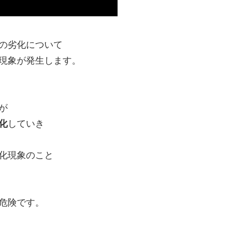
の劣化について
現象が発生します。
が
化
していき
化現象のこと
危険です。