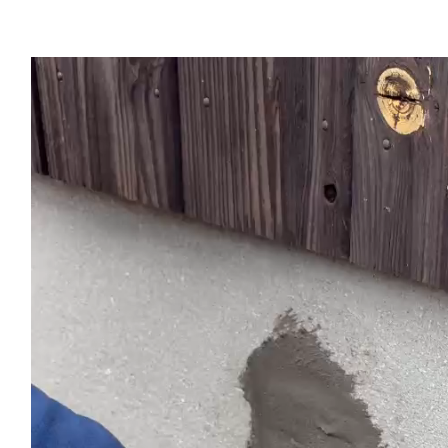
動
画
プ
レ
ー
ヤ
ー