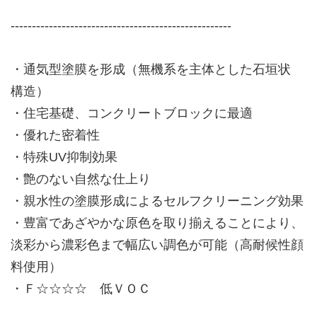
‐‐‐‐‐‐‐‐‐‐‐‐‐‐‐‐‐‐‐‐‐‐‐‐‐‐‐‐‐‐‐‐‐‐‐‐‐‐‐‐‐‐‐‐‐‐‐‐‐‐‐‐
・
通気
型
塗膜
を
形成
（
無機系
を
主体
とした
石垣
状
構造
）
・
住宅
基礎
、コンクリートブロックに
最適
・
優
れた
密着
性
・
特殊
UV
抑制
効果
・
艶
のない
自然
な
仕上
り
・
親水性
の
塗膜
形成
によるセルフクリーニング効果
・
豊富
であざやかな
原色
を
取
り
揃
えることにより、
淡彩から濃彩色
まで
幅広
い
調
色
が可能（高耐候性顔
料使用）
・Ｆ☆☆☆☆
低
ＶＯＣ