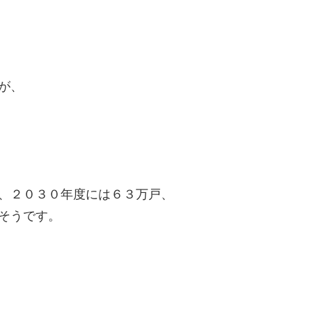
が、
、２０３０年度には６３万戸、
そうです。