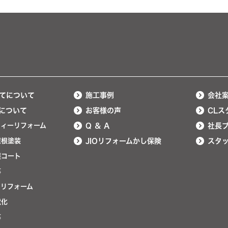
てについて
施工事例
会社
について
お客様の声
CLス
ティーリフォーム
Q ＆ A
社長
屋根塗装
JIOリフォームかし保険
スタ
護コート
事
ンリフォーム
電化
事