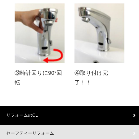
③時計回りに90°回
④取り付け完
転
了！！
リフォームのCL
セーフティーリフォーム