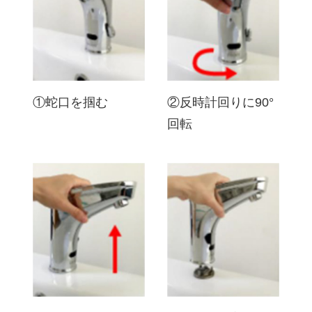
①蛇口を掴む
②反時計回りに90°
回転